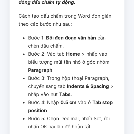
dòng dấu chấm tự động.
Cách tạo dấu chấm trong Word đơn giản
theo các bước như sau:
Bước 1:
Bôi đen đoạn văn bản
cần
chèn dấu chấm.
Bước 2: Vào tab
Home
> nhấp vào
biểu tượng mũi tên nhỏ ở góc nhóm
Paragraph
.
Bước 3: Trong hộp thoại Paragraph,
chuyển sang tab
Indents & Spacing
>
nhấp vào nút
Tabs
.
Bước 4: Nhập
0.5 cm
vào ô
Tab stop
position
Bước 5: Chọn Decimal, nhấn Set, rồi
nhấn OK hai lần để hoàn tất.