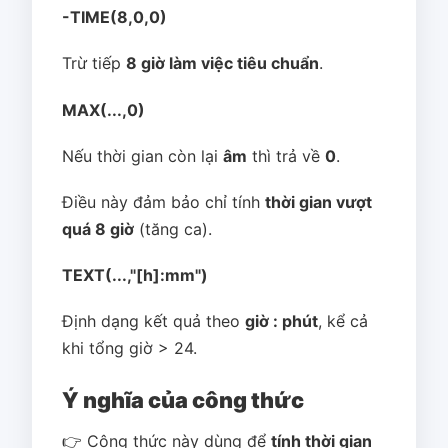
-TIME(8,0,0)
Trừ tiếp
8 giờ làm việc tiêu chuẩn
.
MAX(...,0)
Nếu thời gian còn lại
âm
thì trả về
0
.
Điều này đảm bảo chỉ tính
thời gian vượt
quá 8 giờ
(tăng ca).
TEXT(...,"[h]:mm")
Định dạng kết quả theo
giờ : phút
, kể cả
khi tổng giờ > 24.
Ý nghĩa của công thức
👉 Công thức này dùng để
tính thời gian