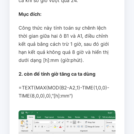
cả khi số giờ vượt quá 24.
Mục đích:
Công thức này tính toán sự chênh lệch
thời gian giữa hai ô B1 và A1, điều chỉnh
kết quả bằng cách trừ 1 giờ, sau đó giới
hạn kết quả không quá 8 giờ và hiển thị
dưới dạng [h]:mm (giờ:phút).
2. còn để tính giờ tăng ca ta dùng
=TEXT(MAX(MOD(B2-A2,1)-TIME(1,0,0)-
TIME(8,0,0),0),"[h]:mm")