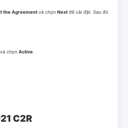
pt the Agreement
và chọn
Next
để cài đặt. Sau đó
và chọn
Active
.
2021 C2R