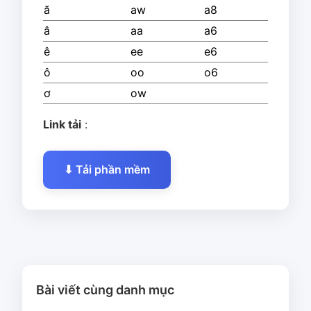
ă
aw
a8
â
aa
a6
ê
ee
e6
ô
oo
o6
ơ
ow
Link tải
:
⬇ Tải phần mềm
Bài viết cùng danh mục