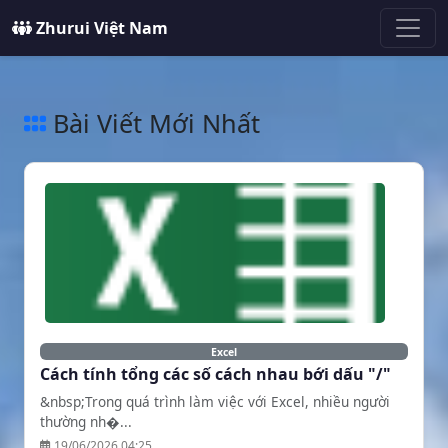
Zhurui Việt Nam
Bài Viết Mới Nhất
Excel
Cách tính tổng các số cách nhau bới dấu "/"
&nbsp;Trong quá trình làm việc với Excel, nhiều người
thường nh�...
19/06/2026 04:25